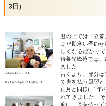
3日）
暦の上では『立春
まだ肌寒い季節が
しくなるばかりで
特養光峰苑では、
ました。
古くより、節分は
今年の厄年の方々は6名！
て鬼を払う風習と
皆さん福の球を持って鬼を待ちます。
正月と同様に1年
れてきました。そ
前に、厄を払って