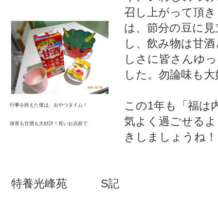
召し上がって頂き
は、節分の豆に見
し、飲み物は甘酒
しさに皆さんゆっ
した。勿論味も大
この1年も「福は
行事を終えた後は、おやつタイム！
気よく過ごせるよ
抹茶も甘酒も大好評！良いお点前で
きしましょうね！
特養光峰苑 S記