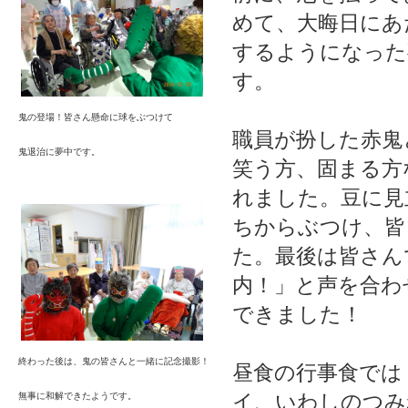
めて、大晦日にあ
するようになった
す。
鬼の登場！皆さん懸命に球をぶつけて
職員が扮した赤鬼
鬼退治に夢中です。
笑う方、固まる方
れました。豆に見
ちからぶつけ、皆
た。最後は皆さん
内！」と声を合わ
できました！
終わった後は、鬼の皆さんと一緒に記念撮影！
昼食の行事食では
イ、いわしのつみ
無事に和解できたようです。