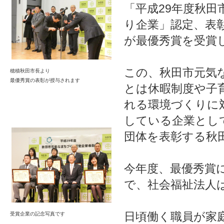
「平成29年度秋
り企業」認定、表
が最優秀賞を受賞
この、秋田市元気
穂積秋田市長より
最優秀賞の表彰が授与されます
とは休暇制度や子
れる環境づくりに
している企業とし
団体を表彰する秋
今年度、最優秀賞
で、社会福祉法人
日頃働く職員が家
受賞企業の記念写真です