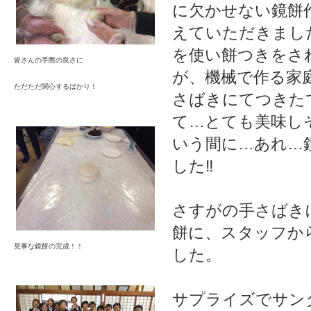
に欠かせない鏡餅
えていただきまし
を使い餅つきをさ
皆さんの手際の良さに
が、機械で作る家
ただただ関心するばかり！
さばきにてつきた
て…とても美味し
いう間に…あれ…
した‼
さすがの手さばき
餅に、スタッフか
見事な鏡餅の完成！！
した。
サプライズでサン