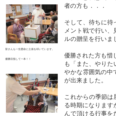
者の方も．．．
そして、待ちに待
メント戦で行い、
ルの贈呈を行いま
皆さんも一生懸命に土俵を叩いています。
優勝された方も惜
優勝目指して一本！！
も「また、やりた
やかな雰囲気の中
が出来ました。
これからの季節は
る時期になります
んで頂ける行事を