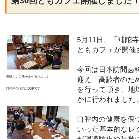
第30回ともカフェ開催しました！
5月11日、「補陀
ともカフェが開催
今回は日本訪問歯
美味しいご飯を食べるためにも
迎え「高齢者のた
を行って頂き、地
口の中の環境は大事です。
かに行われました
口腔内の健康を保
いった基本的なレ