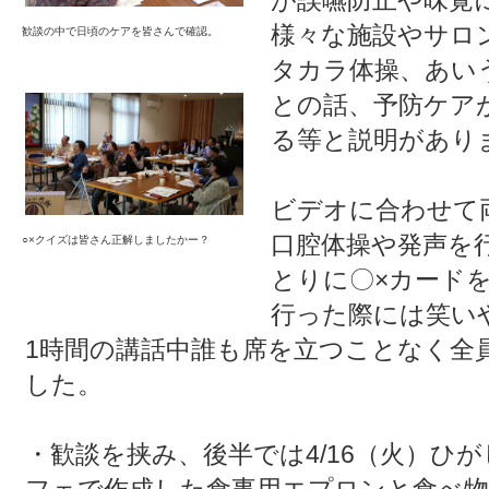
が誤嚥防止や味覚
様々な施設やサロ
歓談の中で日頃のケアを皆さんで確認。
タカラ体操、あい
との話、予防ケア
る等と説明があり
ビデオに合わせて
口腔体操や発声を
○×クイズは皆さん正解しましたかー？
とりに〇×カード
行った際には笑い
1時間の講話中誰も席を立つことなく全
した。
・歓談を挟み、後半では4/16（火）ひ