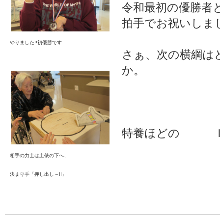
令和最初の優勝者
拍手でお祝いしま
やりました!!初優勝です
さぁ、次の横綱は
か。
特養ほどの 
相手の力士は土俵の下へ、
決まり手「押し出し～!!」