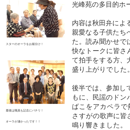
光峰苑の多目的ホ
内容は秋田弁によ
親愛なる子供たち
た。読み聞かせで
スターのオーラをお裾分け！
快なトークに皆さ
て拍手をする方、
盛り上がりでした
後半では、参加し
もに、民謡のドン
ばこをアカペラで
最後は職員も記念にパチリ！
さすがの歌声に皆
オーラが凄かったです！！
鳴り響きました。